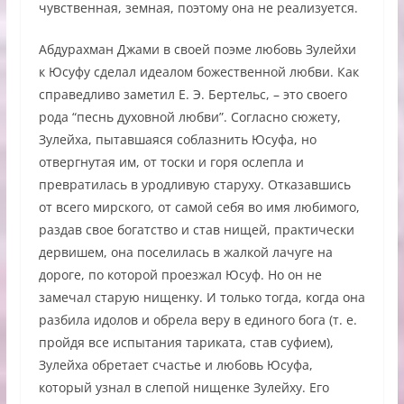
чувственная, земная, поэтому она не реализуется.
Абдурахман Джами в своей поэме любовь Зулейхи
к Юсуфу сделал идеалом божественной любви. Как
справедливо заметил Е. Э. Бертельс, – это своего
рода “песнь духовной любви”. Согласно сюжету,
Зулейха, пытавшаяся соблазнить Юсуфа, но
отвергнутая им, от тоски и горя ослепла и
превратилась в уродливую старуху. Отказавшись
от всего мирского, от самой себя во имя любимого,
раздав свое богатство и став нищей, практически
дервишем, она поселилась в жалкой лачуге на
дороге, по которой проезжал Юсуф. Но он не
замечал старую нищенку. И только тогда, когда она
разбила идолов и обрела веру в единого бога (т. е.
пройдя все испытания тариката, став суфием),
Зулейха обретает счастье и любовь Юсуфа,
который узнал в слепой нищенке Зулейху. Его