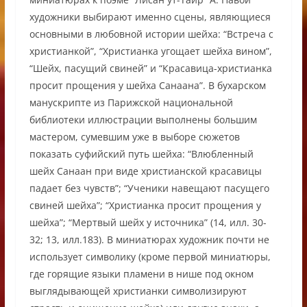
художники выбирают именно сцены, являющиеся
основными в любовной истории шейха: “Встреча с
христианкой”, “Христианка угощает шейха вином”,
“Шейх, пасущий свиней” и “Красавица-христианка
просит прощения у шейха Санаана”. В бухарском
манускрипте из Парижской национальной
библиотеки иллюстрации выполнены большим
мастером, сумевшим уже в выборе сюжетов
показать суфийский путь шейха: “Влюбленный
шейх Санаан при виде христианской красавицы
падает без чувств”; “Ученики навещают пасущего
свиней шейха”; “Христианка просит прощения у
шейха”; “Мертвый шейх у источника” (14, илл. 30-
32; 13, илл.183). В миниатюрах художник почти не
использует символику (кроме первой миниатюры,
где горящие языки пламени в нише под окном
выглядывающей христианки символизируют