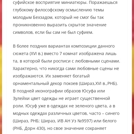
суфийское восприятие миниатюры. Поражаешься
глубокому философскому осмыслению темы
молодым Бехзадом, который не смог бы так
проникновенно выразить скрытое значение
символов, если бы сам не был суфием.
В более поздних вариантах композиции данного
сюжета (ХVI в.) вместо 7 комнат изображена лишь
та, в которой были росписи с любовными сценами.
Характерно, что никогда сами любовные сцены не
изображаются. Их заменяет богатый
орнаментальный декор покоев (Шираз,XVI в.,РНБ).
В поздней иконографии образов Юсуфа или
Зулейхи цвет одежды не играет существенной
роли. Юсуф уже в одеждах не зеленого цвета, а в
модных одеждах различных цветов, часто – синего
(Шираз, РНБ; Шираз, ИВ АН Уз №9597) или белого
(РНБ, Дорн 430), но свое значение сохраняет