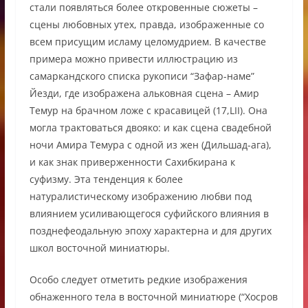
стали появляться более откровенные сюжеты –
сцены любовных утех, правда, изображенные со
всем присущим исламу целомудрием. В качестве
примера можно привести иллюстрацию из
самаркандского списка рукописи “Зафар-наме”
Йезди, где изображена альковная сцена – Амир
Темур на брачном ложе с красавицей (17,LII). Она
могла трактоваться двояко: и как сцена свадебной
ночи Амира Темура с одной из жен (Дильшад-ага),
и как знак приверженности Сахибкирана к
суфизму. Эта тенденция к более
натуралистическому изображению любви под
влиянием усиливающегося суфийского влияния в
позднефеодальную эпоху характерна и для других
школ восточной миниатюры.
Особо следует отметить редкие изображения
обнаженного тела в восточной миниатюре (“Хосров