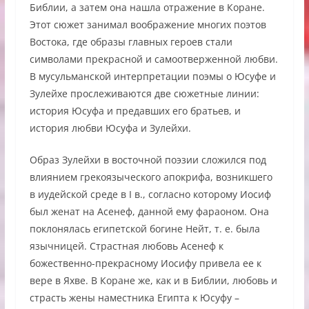
Библии, а затем она нашла отражение в Коране.
Этот сюжет занимал воображение многих поэтов
Востока, где образы главных героев стали
символами прекрасной и самоотверженной любви.
В мусульманской интерпретации поэмы о Юсуфе и
Зулейхе прослеживаются две сюжетные линии:
история Юсуфа и предавших его братьев, и
история любви Юсуфа и Зулейхи.
Образ Зулейхи в восточной поэзии сложился под
влиянием грекоязыческого апокрифа, возникшего
в иудейской среде в I в., согласно которому Иосиф
был женат на Асенеф, данной ему фараоном. Она
поклонялась египетской богине Нейт, т. е. была
язычницей. Страстная любовь Асенеф к
божественно-прекрасному Иосифу привела ее к
вере в Яхве. В Коране же, как и в Библии, любовь и
страсть жены наместника Египта к Юсуфу –