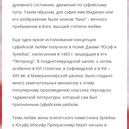
духовного состояния, движение по суфийскому
пути. Таким образом, для суфия имя Маджнун или
его изображение были знаком “бако” – вечного
пребывания в Боге, высшей степени любви.
Еще одно яркое истолкование концепция
суфийской любви получила в поэме Джами “Юсуф и
Зулейха”, написанная в 1483 г. вошедшая в его
“Пятерицу”. В позднетемуридской школе, а затем,
особенно в XVI столетии, в Сефевидской и в XVI –
XVII вв. в Мавераннахрской школах, было создано
много замечательных миниатюр к этому
популярному произведению классика персидско-
таджикской литературы, который сам был
признанным суфийским шейхом.
Тема любви жены египетского наместника Зулейхи
к Юсуфу (Иосифу Прекрасному) берет начало в