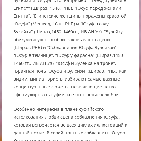
Зулейхи и Юсуфа. Это, например, “Въезд Зулейхи в
Египет” (Шираз, 1540, РНБ), “Юсуф перед женами
Египта”, “Египетские женщины поражены красотой
Юсуфа” (Мешхед, 16 в., РНБ) и “Юсуф в саду
Зулейхи” (Шираз,1450-1460гг., ИВ АН Уз), “Зулейху,
обезумевшую от любви, заковывают в цепи”
(Шираз, РНБ) и “Соблазнение Юсуфа Зулейхой”,
“Юсуф в темнице”, “Юсуф у фараона” (Шираз,1450-
1460 гг., ИВ АН Уз), “Юсуф и Зулейха на троне”,
“Брачная ночь Юсуфа и Зулейхи” (Шираз, РНБ). Как
видим, миниатюристы избирают самые важные
концептуальные сюжеты, позволяющие четко
сформулировать суфийское отношение к любви.
Особенно интересна в плане суфийского
истолкования любви сцена соблазнения Юсуфа,
которая встречается во всех циклах иллюстраций к
данной поэме. В своей попытке соблазнить Юсуфа
Зулейха приглашает его во дворец с 7