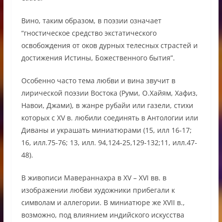
Вино, таким образом, в поэзии означает
“гностическое средство экстатического
освобождения от оков дурных телесных страстей и
достижения Истины, Божественного бытия”.
Особенно часто тема любви и вина звучит в
лирической поэзии Востока (Руми, О.Хайям, Хафиз,
Навои, Джами), в жанре рубайи или газели, стихи
которых с XV в. любили соединять в Антологии или
Диваны и украшать миниатюрами (15, илл 16-17;
16, илл.75-76; 13, илл. 94,124-25,129-132;11, илл.47-
48).
В живописи Мавераннахра в XV – XVI вв. в
изображении любви художники прибегали к
символам и аллегории. В миниатюре же XVII в.,
возможно, под влиянием индийского искусства