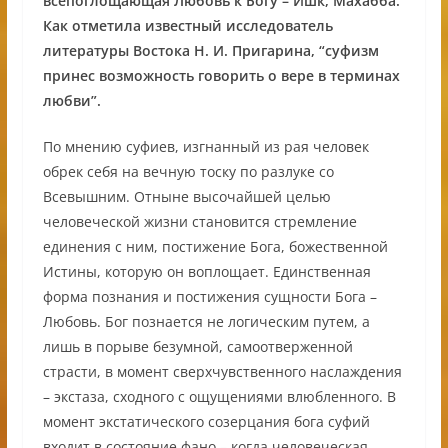
всепоглощающая Любовь к Богу – Ишк, Махабба.
Как отметила известный исследователь
литературы Востока Н. И. Пригарина, “суфизм
принес возможность говорить о вере в терминах
любви”.
По мнению суфиев, изгнанный из рая человек
обрек себя на вечную тоску по разлуке со
Всевышним. Отныне высочайшей целью
человеческой жизни становится стремление
единения с ним, постижение Бога, божественной
Истины, которую он воплощает. Единственная
форма познания и постижения сущности Бога –
Любовь. Бог познается не логическим путем, а
лишь в порыве безумной, самоотверженной
страсти, в момент сверхчувственного наслаждения
– экстаза, сходного с ощущениями влюбленного. В
момент экстатического созерцания бога суфий
входит в состояние фано – когда человеческая