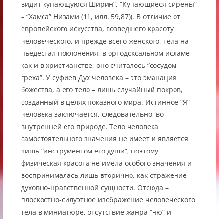
видит купающуюся Ширин”, “Купающиеся сирены”
– “Хамса” Низами (11, илл. 59,87)). В отличие от
европейского искусства, возведшего красоту
человеческого, и прежде всего женского, тела на
пьедестал поклонения, в ортодоксальном исламе
как и в христианстве, оно считалось “сосудом
греха”. У суфиев Дух человека – это эманация
божества, а его тело – лишь случайный покров,
созданный в целях показного мира. Истинное “Я”
человека заключается, следовательно, во
внутренней его природе. Тело человека
самостоятельного значения не имеет и является
лишь “инструментом его души”, поэтому
физическая красота не имела особого значения и
воспринималась лишь вторично, как отражение
духовно-нравственной сущности. Отсюда –
плоскостно-силуэтное изображение человеческого
тела в миниатюре, отсутствие жанра “ню” и