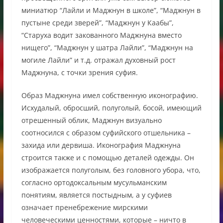
миниатюр “Лайли и Маджнун в школе”, “Маджнун в
пустыне среди зверей”, “Маджнун у Каабы”,
“Старуха водит закованного Маджнуна вместо
нищего”, “Маджнун у шатра Лайли”, “Маджнун на
могиле Лайли” и т.д. отражал духовный рост
Маджнуна, с точки зрения суфия.
Образ Маджнуна имел собственную иконографию.
Исхудалый, обросший, полуголый, босой, имеющий
отрешенный облик, Маджнун визуально
соотносился с образом суфийского отшельника –
захида или дервиша. Иконография Маджнуна
строится также и с помощью деталей одежды. Он
изображается полуголым, без головного убора, что,
согласно ортодоксальным мусульманским
понятиям, является постыдным, а у суфиев
означает пренебрежение мирскими
человеческими ценностями, которые – ничто в