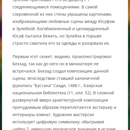
соединяющимися помещениями. В самой
сокровенной из них стены украшены картинами,
изображающими любовные сцены между Юсуфом
и Зулейхой. Богобоязненный и целомудренный
Юсуф пытался бежать, но Зулейха в порыве
страсти схватила его за одежды и разорвала их.
Первым этот сюжет, видимо, проиллюстрировал
Бехзад, так как до него он в миниатюре не
встречался. Бехзад создал композицию данной
сцены, впоследствии ставшей каноничной
(рукопись “Бустана” Саади, 1488 г., Каирская
национальная библиотека (11, илл. 52). В сложной
развернутой вверх архитектурной композиции
причудливым образом переплетаются экстерьер и
интерьеры комнат. Художник мастерски
использует цифровую символику, обыгрывая
цифру 7, имеющую магическое значение в исламе