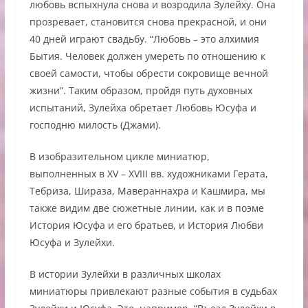
любовь вспыхнула снова и возродила Зулейху. Она
прозревает, становится снова прекрасной, и они
40 дней играют свадьбу. “Любовь – это алхимия
Бытия. Человек должен умереть по отношению к
своей самости, чтобы обрести сокровище вечной
жизни”. Таким образом, пройдя путь духовных
испытаний, Зулейха обретает Любовь Юсуфа и
господню милость (Джами).
В изобразительном цикле миниатюр,
выполненных в XV – XVIII вв. художниками Герата,
Тебриза, Шираза, Мавераннахра и Кашмира, мы
также видим две сюжетные линии, как и в поэме
История Юсуфа и его братьев, и История Любви
Юсуфа и Зулейхи.
В истории Зулейхи в различных школах
миниатюры привлекают разные события в судьбах