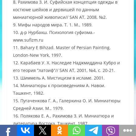
8. Рахимова З. И. Суфийская концепция одежды в
костюме шейхов и дервишей по данным
миниатюрной живописи// SAN AT, 2008, №2.
9. Мифы народов мира. Т. 1. М., 1989.
10. д-р Нурбахш. Психология суфизма.-
www.sufizm.ru
11. Bahary E Bihzad. Master of Persian Painting.
London-New York, 1997.
12. Карабаев У. Х. Наследие Наджмиддина Кубро и
его теория “латоиф”// SAN AT, 2001, №4, с. 20-21.
13. Шиммель А. Мистицизм в исламе. 2001.
14. Миниатюры к произведениям А. Навои.
Ташкент, 1982.
15. Пугаченкова Г. А., Галеркина О. И. Миниатюры
Средней Азии. М., 1979.
16. Полякова Е. А., Рахимова З. И. Миниатюра и
литература Востока. Ташкент, 1987.
17. Шараф ад-дин Али Йезди. Зафар-наме. Под. ред