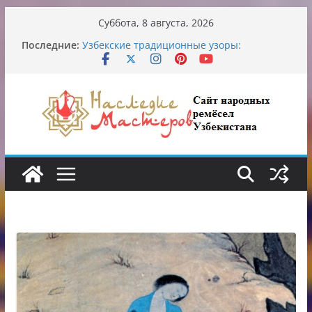
Перейти
Суббота, 8 августа, 2026
к
Последние:
Узбекские традиционные узоры:
содержимому
символика и происхождение
Аэропорт Ташкента переедет после 2030
года
Опасная диета Алины Загитовой
От знахарей до университетских клиник
Обрушение на одном из ключевых
перекрёстков Ташкента: перекрыт
путепровод на Буюк Ипак Йули