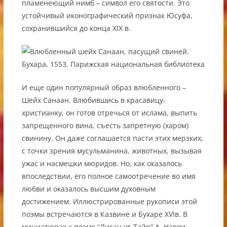
пламенеющий нимб – символ его святости. Это
устойчивый иконографический признак Юсуфа,
сохранившийся до конца XIX в.
И еще один популярный образ влюбленного –
Шейх Санаан. Влюбившись в красавицу-
христианку, он готов отречься от ислама, выпить
запрещенного вина, съесть запретную (харом)
свинину. Он даже соглашается пасти этих мерзких,
с точки зрения мусульманина, животных, вызывая
ужас и насмешки мюридов. Но, как оказалось
впоследствии, его полное самоотречение во имя
любви и оказалось высшим духовным
достижением. Иллюстрированные рукописи этой
поэмы встречаются в Казвине и Бухаре XVIв. В
миниатюрах к поэме “Лисан ут-Тайр” А. Навои