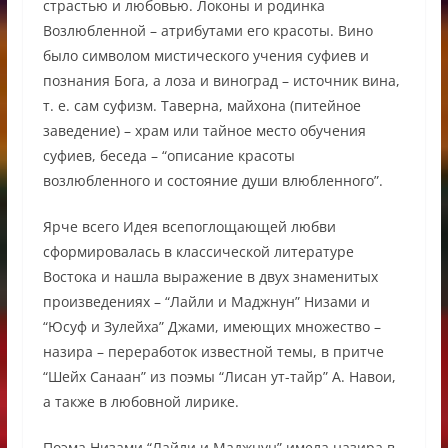
страстью и любовью. Локоны и родинка
Возлюбленной – атрибутами его красоты. Вино
было символом мистического учения суфиев и
познания Бога, а лоза и виноград – источник вина,
т. е. сам суфизм. Таверна, майхона (питейное
заведение) – храм или тайное место обучения
суфиев, беседа – “описание красоты
возлюбленного и состояние души влюбленного”.
Ярче всего Идея всепоглощающей любви
сформировалась в классической литературе
Востока и нашла выражение в двух знаменитых
произведениях – “Лайли и Маджнун” Низами и
“Юсуф и Зулейха” Джами, имеющих множество –
назира – переработок известной темы, в притче
“Шейх Санаан” из поэмы “Лисан ут-тайр” А. Навои,
а также в любовной лирике.
Поэма Низами “Лайли и Маджнун” имела назира в